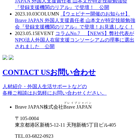
JAPAN 外国人支援責任者 山本文が特定技能勉強会
『登録支援機関のリアル』で登壇！ 公開
2023.10.03
COLUMN
【ウェビナー開催のお知らせ】
Brave JAPAN 外国人支援責任者 山本文が特定技能勉強
会『登録支援機関のリアル』で登壇！お見逃しなく！
2023.05.15
EVENT
コラムNo.7 【NEWS】弊社代表が
NPO法人外国人在留支援コンソーシアムの理事に選出
されました 公開
CONTACT US
お問い合わせ
人材紹介・外国人生活サポートなどの
各種ご相談はお気軽にお問い合わせください。
ブレイブジャパン
Brave JAPAN
株式会社
Brave JAPAN
〒105-0004
東京都港区新橋5-12-11 天翔新橋5丁目ビル405
TEL.03-6822-0923